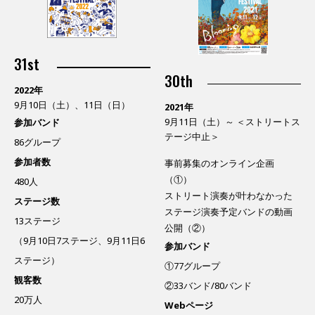
31st
30th
2022年
9月10日（土）、11日（日）
2021年
9月11日（土）～ ＜ストリートス
参加バンド
テージ中止＞
86グループ
参加者数
事前募集のオンライン企画
（①）
480人
ストリート演奏が叶わなかった
ステージ数
ステージ演奏予定バンドの動画
13ステージ
公開（②）
（9月10日7ステージ、9月11日6
参加バンド
ステージ）
①77グループ
観客数
②33バンド/80バンド
20万人
Webページ