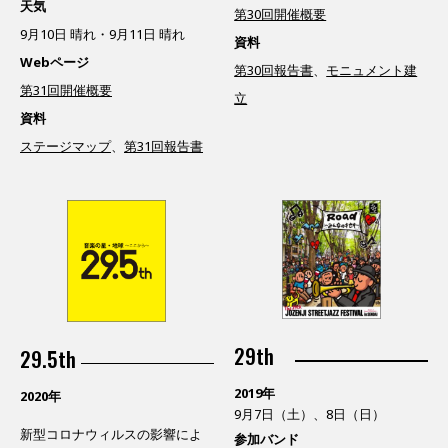
天気
第30回開催概要
9月10日 晴れ・9月11日 晴れ
資料
Webページ
第30回報告書
、
モニュメント建
第31回開催概要
立
資料
ステージマップ
、
第31回報告書
29th
29.5th
2019年
2020年
9月7日（土）、8日（日）
新型コロナウィルスの影響によ
参加バンド