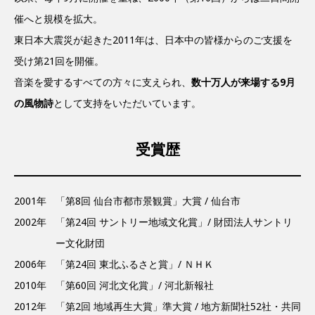
催へと規模を拡大。
東日本大震災が起きた2011年は、日本中の皆様からのご支援を
受け第21回を開催。
音楽を愛するすべての方々に支えられ、
数十万人が来場する9月
の風物詩
として支持をいただいています。
受賞歴
2001年
「第8回 仙台市都市景観賞」大賞 / 仙台市
2002年
「第24回 サントリー地域文化賞」/ 財団法人サントリ
ー文化財団
2006年
「第24回 東北ふるさと賞」/ ＮＨＫ
2010年
「第60回 河北文化賞」/ 河北新報社
2012年
「第2回 地域再生大賞」準大賞 / 地方新聞社52社・共同