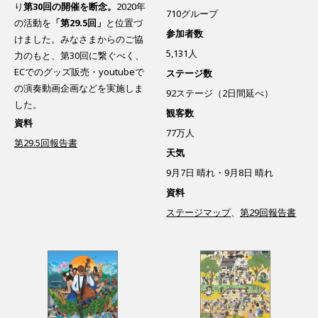
り
第30回の開催を断念。
2020年
710グループ
の活動を
「第29.5回」
と位置づ
参加者数
けました。みなさまからのご協
5,131人
力のもと、第30回に繋ぐべく、
ECでのグッズ販売・youtubeで
ステージ数
の演奏動画企画などを実施しま
92ステージ（2日間延べ）
した。
観客数
資料
77万人
第29.5回報告書
天気
9月7日 晴れ・9月8日 晴れ
資料
ステージマップ
、
第29回報告書