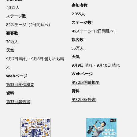
参加者数
4,375人
2,955人
ステージ数
ステージ数
82ステージ（2日間延べ）
46ステージ（2日間延べ）
観客数
観客数
70万人
55万人
天気
天気
9月7日 晴れ・9月8日 曇りのち晴
9月9日 晴れ・9月10日 晴れ
れ
Webページ
Webページ
第32回開催概要
第33回開催概要
資料
資料
第32回報告書
第33回報告書