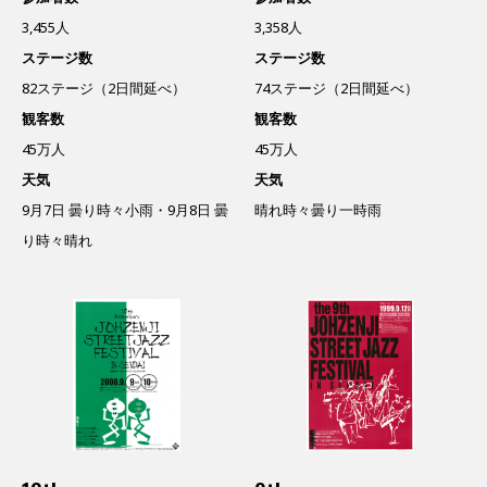
3,455人
3,358人
ステージ数
ステージ数
82ステージ（2日間延べ）
74ステージ（2日間延べ）
観客数
観客数
45万人
45万人
天気
天気
9月7日 曇り時々小雨・9月8日 曇
晴れ時々曇り一時雨
り時々晴れ