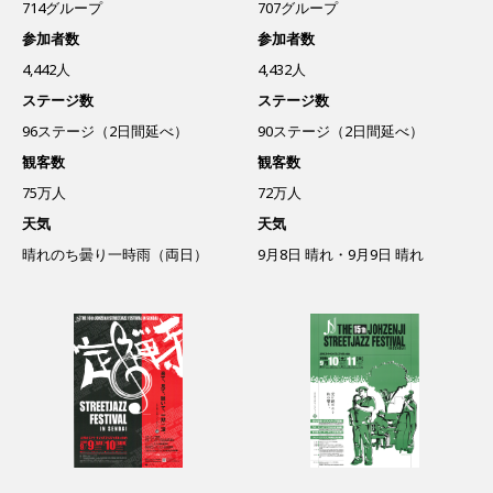
714グループ
707グループ
参加者数
参加者数
4,442人
4,432人
ステージ数
ステージ数
96ステージ（2日間延べ）
90ステージ（2日間延べ）
観客数
観客数
75万人
72万人
天気
天気
晴れのち曇り一時雨（両日）
9月8日 晴れ・9月9日 晴れ