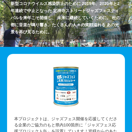
新型コロナウイルス感染防止のために
2019年、2020年と2
年連続で中止となった
定禅寺ストリートジャズフェスティ
バルを来年こそ開催し、
未来に継続していくために。
杜の
都に音楽が鳴り響き、たくさんの人々の笑顔溢れる
あの光
景を再び見るために。
本プロジェクトは、ジャズフェス開催を応援してくださ
る企業のご協力のもと県内100箇所に「ジャズフェス応
援プロジェクト缶」を設置しています！皆様からのあた